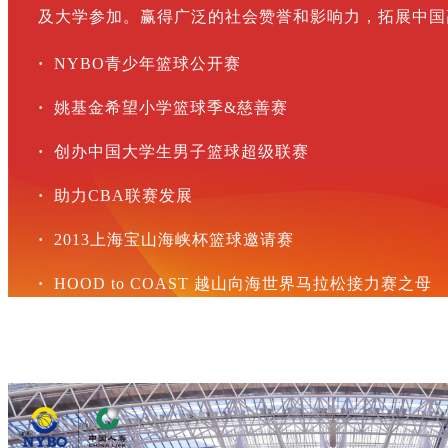
及大学参加。
赢得广泛的社会赞誉和影响力，拓展中国
·
NYBO青少年篮球公开赛
张 镇 麟
·
姚基金希望小学篮球季&慈善赛
中国男篮国家队成员
·
创办中国大学生男子篮球超级联赛
CBA上海男篮锋线悍将
·
助力CBA联赛发展
·
2013上海宝山海峡杯篮球邀请赛
·
HOOD to COAST 越山向海
世界马拉松接力赛之母
......
邹 雨 宸
中国男篮国家队成员