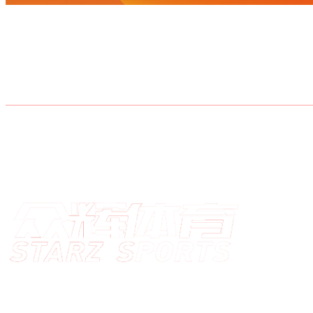
北京冬奥女子单人滑选手
首页
关于星空
运动员经纪
张 新 军
中国高尔夫领军人物
北京
光辉国际巡回赛会员
联系我们
邮箱