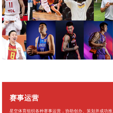
CBA上海队主教练
张兆旭
前
中国男篮核心球员，前CBA
上海队/天津队主力
赛事运营
星空体育组织各种赛事运营，
协助创办、策划并成功推