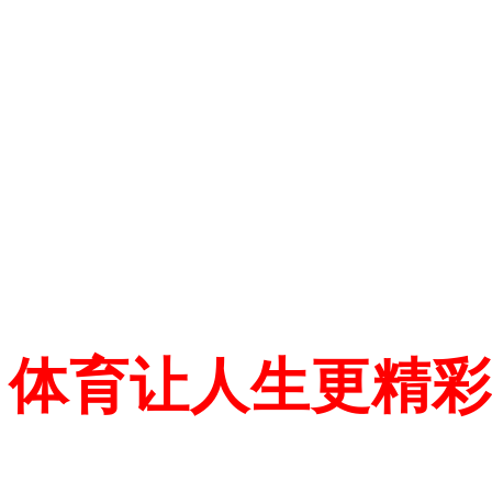
体育让人生更精彩